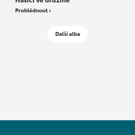
Hasiči ve družině
Prohlédnout ›
Další alba