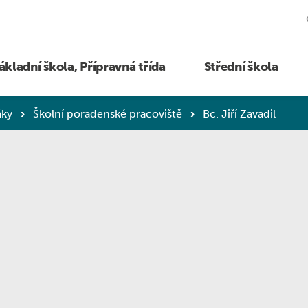
ákladní škola, Přípravná třída
Střední škola
áky
›
Školní poradenské pracoviště
›
Bc. Jiří Zavadil
 rodiče a žáky
Úřední deska
Pro rodiče i žáky
Vzdělávání a výchova
ouvání studentů
Projekty EU
Omlouvání žáků
Bezpečně na internetu
dy, učební pomůcky
Dokumenty
Třídy, předměty, učební pomůcky
Žáci s PAS a jiným ZP
ogalerie SŠ
GDPR, Oznamovatel
Školní družina
Dopravní výchova
ěrečné zkoušky
Školská rada
Kroužky
EVVO
Veřejné zakázky
Fotogalerie ZŠ
Školní projekty