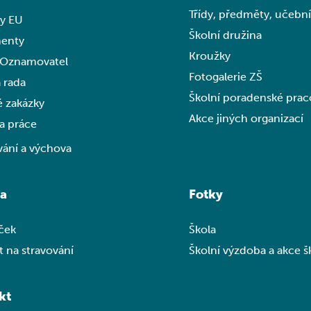
Třídy, předměty, učeb
ty EU
Školní družina
enty
Kroužky
 Oznamovatel
Fotogalerie ZŠ
 rada
Školní poradenské prac
é zakázky
Akce jiných organizací
a práce
vání a výchova
na
Fotky
íček
Škola
 na stravování
Školní výzdoba a akce š
kt