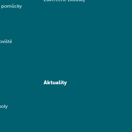
ní pomůcky
oviště
Aktuality
koly