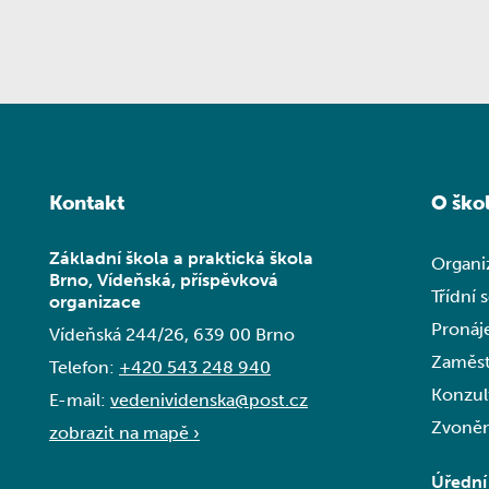
Kontakt
O ško
Základní škola a praktická škola
Organi
Brno, Vídeňská, příspěvková
Třídní 
organizace
Pronáj
Vídeňská 244/26, 639 00 Brno
Zaměst
Telefon:
+420 543 248 940
Konzul
E-mail:
vedenividenska@post.cz
Zvoněn
zobrazit na mapě ›
Úřední