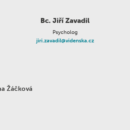
Nabídka práce
Školní poradenské pracoviště
Škola v přírodě
Akce jiných organizací
Bc. Jiří Zavadil
Psycholog
jiri.zavadil@videnska.cz
na Žáčková