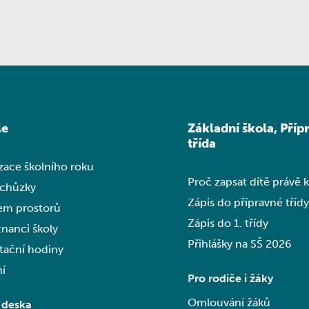
le
Základní škola, Příp
třída
zace školního roku
Proč zapsat dítě právě 
schůzky
Zápis do přípravné třídy
em prostorů
Zápis do 1. třídy
nanci školy
Přihlášky na SŠ 2026
tační hodiny
í
Pro rodiče i žáky
Omlouvání žáků
 deska