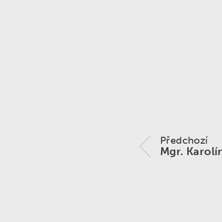
Zvonění ›
Předchozí
Mgr. Karolí