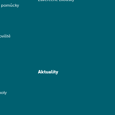
ní pomůcky
oviště
Aktuality
koly