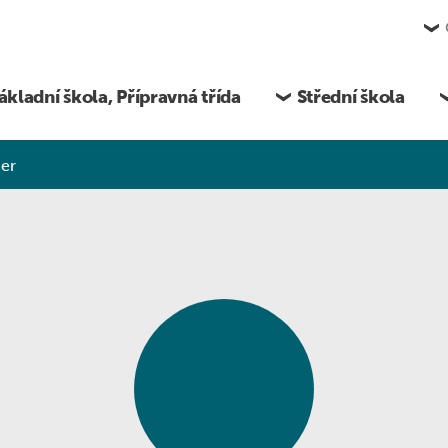
ákladní škola, Přípravná třída
Střední škola
ner
 rodiče a žáky
Úřední deska
Pro rodiče i žáky
Vzdělávání a výchova
ouvání studentů
Projekty EU
Omlouvání žáků
Bezpečně na internetu
dy, učební pomůcky
Dokumenty
Třídy, předměty, učební pomůcky
Žáci s PAS a jiným ZP
ogalerie SŠ
GDPR, Oznamovatel
Školní družina
Dopravní výchova
ěrečné zkoušky
Školská rada
Kroužky
EVVO
Veřejné zakázky
Fotogalerie ZŠ
Školní projekty