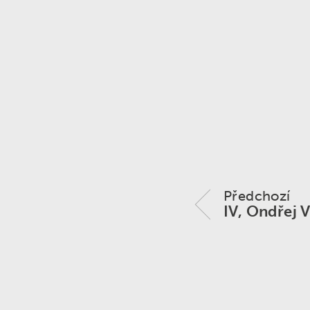
Zvonění ›
Předchozí
IV, Ondřej 