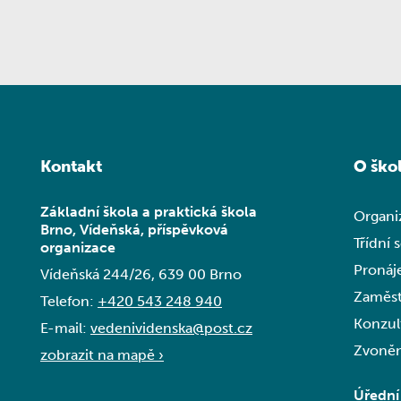
Kontakt
O ško
Základní škola a praktická škola
Organi
Brno, Vídeňská, příspěvková
Třídní 
organizace
Pronáj
Vídeňská 244/26, 639 00 Brno
Zaměst
Telefon:
+420 543 248 940
Konzul
E-mail:
vedenividenska@post.cz
Zvoněn
zobrazit na mapě ›
Úřední