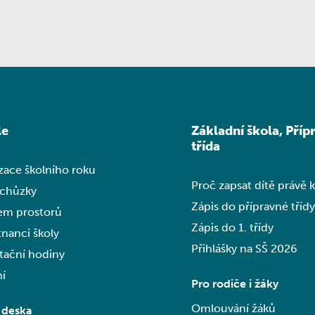
le
Základní škola, Příp
třída
zace školního roku
Proč zapsat dítě právě 
schůzky
Zápis do přípravné třídy
em prostorů
Zápis do 1. třídy
nanci školy
Přihlášky na SŠ 2026
tační hodiny
í
Pro rodiče i žáky
Omlouvání žáků
 deska