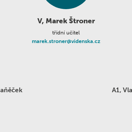
Nabídka práce
Školní poradenské pracoviště
Škola v přírodě
Akce jiných organizací
V, Marek Štroner
třídní učitel
marek.stroner@videnska.cz
Vaňěček
A1, Vl