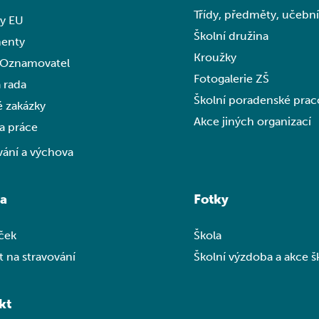
Třídy, předměty, učeb
ty EU
Školní družina
enty
Kroužky
 Oznamovatel
Fotogalerie ZŠ
 rada
Školní poradenské prac
é zakázky
Akce jiných organizací
a práce
vání a výchova
na
Fotky
íček
Škola
 na stravování
Školní výzdoba a akce š
kt