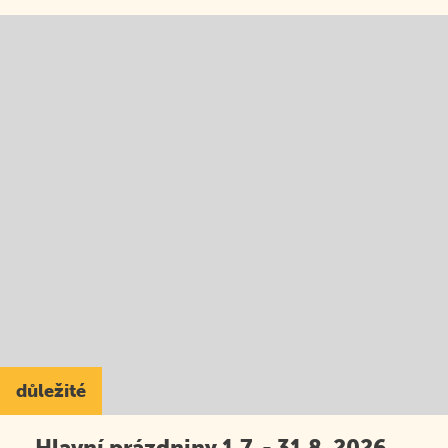
důležité
Hlavní prázdniny 1.7. - 31.8. 2026