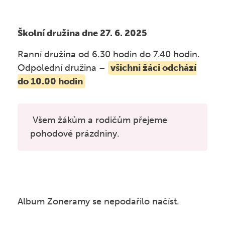
Školní družina
GDPR, Oznamovatel
Závěrečné zkoušky
Kroužky
Školská rada
Školní družina dne 27. 6. 2025
Kontakt
Fotogalerie ZŠ
Ranní družina od 6.30 hodin do 7.40 hodin.
Veřejné zakázky
Odpolední družina –
všichni žáci odchází
Školní poradenské pracoviště
Vyhledávání
do 10.00 hodin
Nabídka práce
Akce jiných organizací
Bezpečně na internetu
Všem žákům a rodičům přejeme
Omlouvání žáků
pohodové prázdniny.
Žáci s PAS a jiným ZP
Dopravní výchova
Škola online
EVVO
Album Zoneramy se nepodařilo načíst.
Školní projekty
Jídelníček