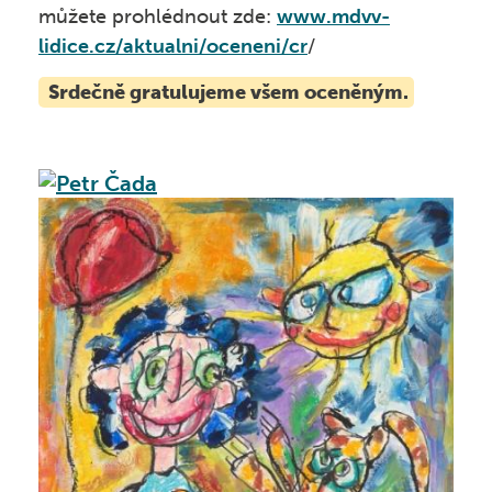
Škola v přírodě
můžete prohlédnout zde:
www.mdvv-
lidice.cz/aktualni/oceneni/cr
/
Outlook
Srdečně gratulujeme všem oceněným.