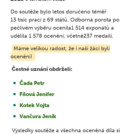
Závěrečné zkoušky
Kroužky
Do soutěže bylo letos doručeno téměř
Školská rada
Kontakt
13 tisíc prací z 69 států. Odborná porota po
Fotogalerie ZŠ
pečlivém výběru ocenila1 514 exponátů a
Veřejné zakázky
udělila 1 578 ocenění, včetně237 medailí.
Školní poradenské pracoviště
Vyhledávání
Nabídka práce
Máme velikou radost, že i naši žáci byli
Akce jiných organizací
oceněni!
Bezpečně na internetu
Omlouvání žáků
Čestné uznání obdrželi:
Žáci s PAS a jiným ZP
Čada Petr
Dopravní výchova
Filová Jenifer
Škola online
EVVO
Kotek Vojta
Vančura Jeník
Školní projekty
Jídelníček
Výsledky soutěže a všechna oceněná díla si