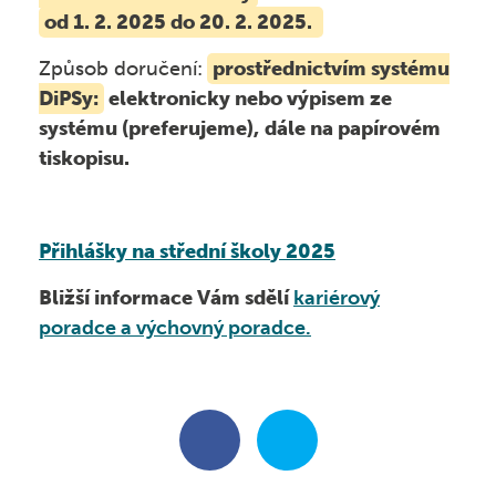
Školní družina
GDPR, Oznamovatel
od 1. 2. 2025 do 20. 2. 2025.
Závěrečné zkoušky
Kroužky
Způsob doručení:
prostřednictvím systému
Školská rada
Kontakt
DiPSy:
elektronicky nebo výpisem ze
Fotogalerie ZŠ
systému (preferujeme),
dále na papírovém
Veřejné zakázky
tiskopisu.
Školní poradenské pracoviště
Vyhledávání
Nabídka práce
Akce jiných organizací
Bezpečně na internetu
Přihlášky na střední škol
y 2025
Omlouvání žáků
Bližší informace Vám sdělí
kariérový
Žáci s PAS a jiným ZP
poradce a výchovný poradce.
Dopravní výchova
Škola online
EVVO
Školní projekty
Jídelníček