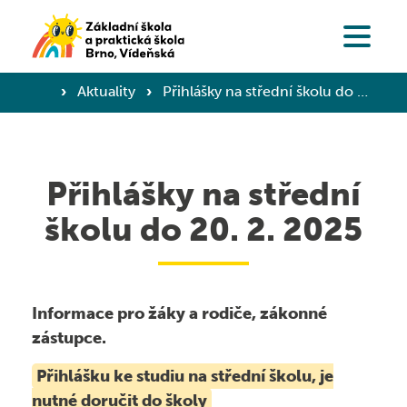
Organizace školního roku ›
Základní škola, Přípravná třída
›
Aktuality
›
Přihlášky na střední školu do 20. 2. 2025
Třídní schůzky ›
Proč zapsat dítě právě k nám? ›
Pronájem prostorů ›
Střední škola
Zápis do přípravné třídy ›
Přihlášky na střední
Zaměstnanci školy ›
Proč studovat u nás? ›
školu do 20. 2. 2025
Zápis do 1. třídy ›
Jídelna
Konzultační hodiny ›
Studijní obor ›
Přihlášky na SŠ 2026 ›
Zvonění ›
Omlouvání studentů
Informace pro žáky a rodiče, zákonné
Fotky
Omlouvání žáků
Projekty EU
zástupce.
Třídy, učební pomůcky
Třídy, předměty, učební pomůcky
Přihlášku ke studiu na střední školu, je
Dokumenty
Aktuality
Fotogalerie SŠ
nutné doručit do školy